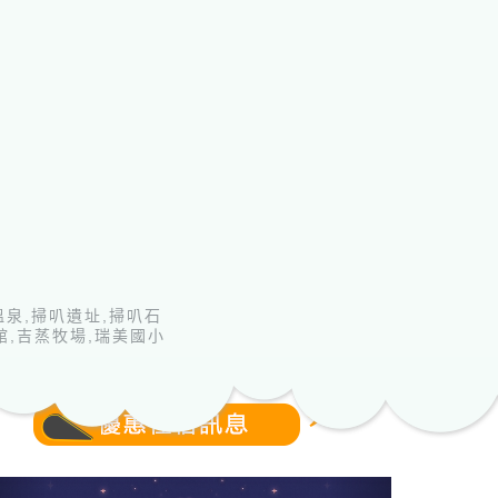
泉,掃叭遺址,掃叭石
館,吉蒸牧場,瑞美國小