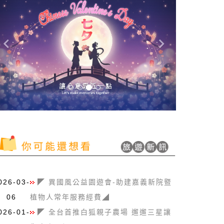
026-03-
◤ 異國風公益園遊會-助建嘉義新院暨
06
植物人常年服務經費◢
026-01-
◤ 全台首推白狐親子農場 遛遛三星讓