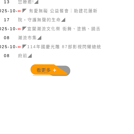
13
您療癒!◢
025-10-
◤ 有愛無礙 公益餐會｜助建花蓮新
17
院・守護無聲的生命◢
025-10-
◤宜蘭潮流文化祭 街舞、塗鴉、饒舌
08
潮流市集◢
025-10-
◤114年國慶光雕 87部影視閃耀總統
08
府前◢