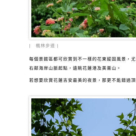
| 楓林步道 |
每個景館區都可欣賞到不一樣的花東縱固風景，尤
右鄰海岸山脈起點，遠眺花蓮港及美崙山。
若想要欣賞花蓮吉安最美的夜景，那更不能錯過