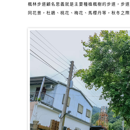
楓林步道顧名思義就是主要種植楓樹的步道，步道
同花景，杜鵑、桃花、梅花、馬櫻丹等，秋冬之