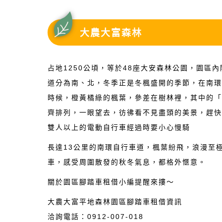
大農大富森林
占地1250公頃，等於48座大安森林公園，園區
道分為南、北，冬季正是冬楓盛開的季節，在南
時候，橙黃橘綠的楓葉，參差在樹林裡，其中的「
齊排列，一眼望去，彷彿看不見盡頭的美景，趕
雙人以上的電動自行車經過時要小心慢騎
長達13公里的南環自行車道，楓葉紛飛，浪漫至
車，感受周圍散發的秋冬氣息，都格外愜意。
關於園區腳踏車租借小編提醒來摟～
大農大富平地森林園區腳踏車租借資訊
洽詢電話：0912-007-018