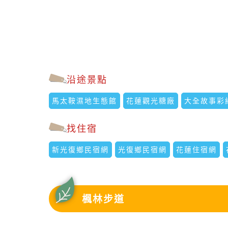
沿途景點
馬太鞍濕地生態館
花蓮觀光糖廠
大全故事彩
找住宿
新光復鄉民宿網
光復鄉民宿網
花蓮住宿網
楓林步道