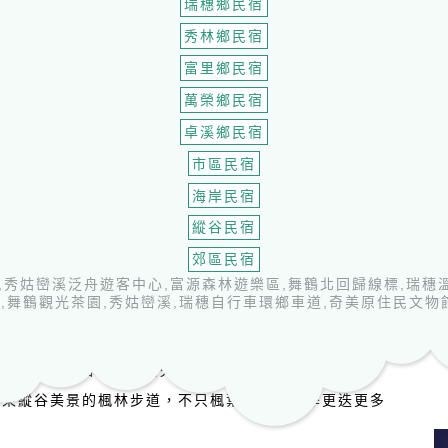
瑞穗鄉民宿
秀林鄉民宿
富里鄉民宿
萬榮鄉民宿
卓溪鄉民宿
市區民宿
海岸民宿
縱谷民宿
郊區民宿
,秀姑巒溪泛舟遊客中心,富源森林遊樂區,舞鶴北回歸線標,瑞穗溫
,舞鶴觀光茶園,秀姑巒溪,瑞穗自行車環鄉車道,奇美原住民文物
大農大富南環自行車道兩旁的杜英、楓香、青楓等楓葉，
花東縱谷美景的楓林步道，不只楓葉，四季花季更迭更多