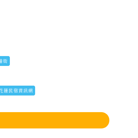
繪街
花蓮民宿資訊網