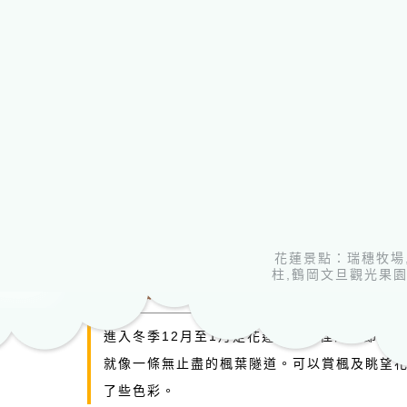
花蓮景點：瑞穗牧場
柱,鶴岡文旦觀光果園
賞楓景點特輯
進入冬季12月至1月是花蓮賞楓最佳的季節，
就像一條無止盡的楓葉隧道。可以賞楓及眺望
了些色彩。