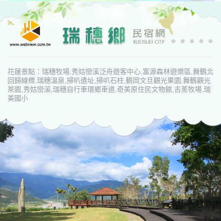
花蓮景點：瑞穗牧場,秀姑巒溪泛舟遊客中心,富源森林遊樂區,舞鶴北
回歸線標,瑞穗溫泉,掃叭遺址,掃叭石柱,鶴岡文旦觀光果園,舞鶴觀光
茶園,秀姑巒溪,瑞穗自行車環鄉車道,奇美原住民文物館,吉蒸牧場,瑞
美國小